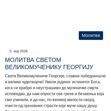
Молитве
5. мај 2026
МОЛИТВА СВЕТОМ
ВЕЛИКОМУЧЕНИКУ ГЕОРГИЈУ
Свети Великомучениче Георгије, славни победоношче
и велики чудотворче! Умоли јединог истинитог Бога,
кога си храбро и неустрашиво до мученичке смрти
исповедао, да нам опрости све грехе и безакоња која
смо учинили, и да нас, по великој милости својој,
очисти од греховних страсти које муче нашу душу.