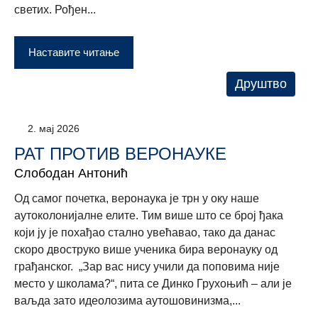
светих. Рођен...
Наставите читање
Друштво
2. мај 2026
РАТ ПРОТИВ ВЕРОНАУКЕ
Слободан Антонић
Од самог почетка, веронаука је трн у оку наше
аутоколонијалне елите. Тим више што се број ђака
који ју је похађао стално увећавао, тако да данас
скоро двоструко више ученика бира веронауку од
грађанског. „Зар вас нису учили да поповима није
место у школама?“, пита се Динко Грухоњић – али је
ваљда зато идеолозима аутошовинизма,...