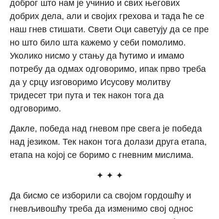
доброг што нам је учинио и свих његових
добрих дела, али и својих грехова и тада ће се
наш гнев стишати. Свети Оци саветују да се пре
но што било шта кажемо у себи помолимо.
Уколико нисмо у стању да ћутимо и имамо
потребу да одмах одговоримо, ипак прво треба
да у срцу изговоримо Исусову молитву
тридесет три пута и тек након тога да
одговоримо.
Дакле, победа над гневом пре свега је победа
над језиком. Тек након тога долази друга етапа,
етапа на којој се боримо с гневним мислима.
✦ ✦ ✦
Да бисмо се изборили са својом гордошћу и
гневљивошћу треба да изменимо свој однос