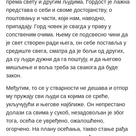
према свету и другим људима. Гордост је лажна
представа о себи и своме достојанству, о
поштовању и части, који нам, наводно,
припадају. Горд човек је свагда у праву у
сопственим очима. Њему се подсвесно чини да
је свет створен ради њега, он себе поставља у
средиште свега, сматра да је бољи од других,
да су људи дужни да га поштују, и да његово
мишљење и воља треба за свакога да буде
закон.
Међутим, то се у стварности не дешава и отпор
му пружају сви људи са којима се среће,
укључујући и његове најближе. Он непрестано
долази са свима у сукоб, незадовољан је због
тога, осећа се увређено, ожалошћено,
огорчено. На плану осећања, такво стање рађа