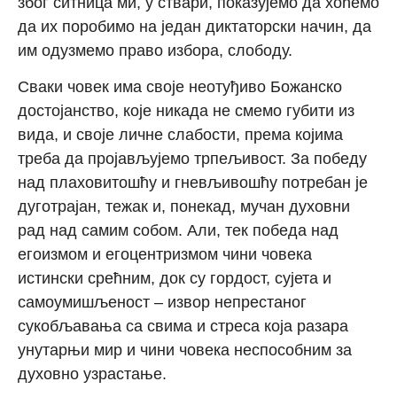
због ситница ми, у ствари, показујемо да хоћемо
да их поробимо на један диктаторски начин, да
им одузмемо право избора, слободу.
Сваки човек има своје неотуђиво Божанско
достојанство, које никада не смемо губити из
вида, и своје личне слабости, према којима
треба да пројављујемо трпељивост. За победу
над плаховитошћу и гневљивошћу потребан је
дуготрајан, тежак и, понекад, мучан духовни
рад над самим собом. Али, тек победа над
егоизмом и егоцентризмом чини човека
истински срећним, док су гордост, сујета и
самоумишљеност – извор непрестаног
сукобљавања са свима и стреса која разара
унутарњи мир и чини човека неспособним за
духовно узрастање.