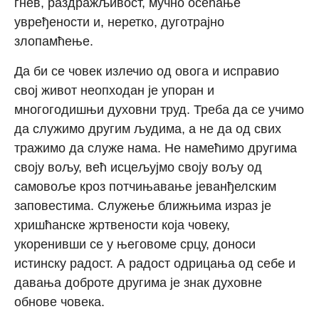
гнев, раздражљивост, мучно осећање
увређености и, неретко, дуготрајно
злопамћење.
Да би се човек излечио од овога и исправио
свој живот неопходан је упоран и
многогодишњи духовни труд. Треба да се учимо
да служимо другим људима, а не да од свих
тражимо да служе нама. Не намећимо другима
своју вољу, већ исцељујмо своју вољу од
самовоље кроз потчињавање јеванђелским
заповестима. Служење ближњима израз је
хришћанске жртвености која човеку,
укоренивши се у његовоме срцу, доноси
истинску радост. А радост одрицања од себе и
давања доброте другима је знак духовне
обнове човека.