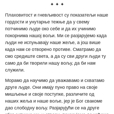
✦ ✦ ✦
Плаховитост и гневљивост су показатељи наше
гордости и унутарње тежње да у свему
потчинимо људе око себе и да их учинимо
покорнима нашој вољи. Ми се разјарујемо када
људи не испуњавају наше жеље, а још више
када нам се отворено противе. Сматрамо да
смо средиште света, а да су сви други људи ту
само да би творили нашу вољу, да би нам
служили.
Морамо да научимо да уважавамо и схватамо
друге људе. Они имају пуно право на своје
мишљење и своје поступке, различите од
наших жеља и наше воље, јер је Бог свакоме
дао слободну вољу. Разјарујући се на друге