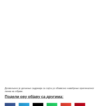
Дозвољено је дељење садржаја са сајта уз обавезно навођење оригиналног
линка ка објави.
Подели ову објаву са другима: