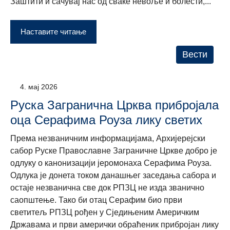
Заштити и сачувај нас од сваке невоље и болести,...
Наставите читање
Вести
4. мај 2026
Руска Загранична Црква прибројала
оца Серафима Роуза лику светих
Према незваничним информацијама, Архијерејски
сабор Руске Православне Заграничне Цркве добро је
одлуку о канонизацији јеромонаха Серафима Роуза.
Одлука је донета током данашњег заседања сабора и
остаје незванична све док РПЗЦ не изда званично
саопштење. Тако би отац Серафим био први
светитељ РПЗЦ рођен у Сједињеним Америчким
Државама и први амерички обраћеник прибројан лику