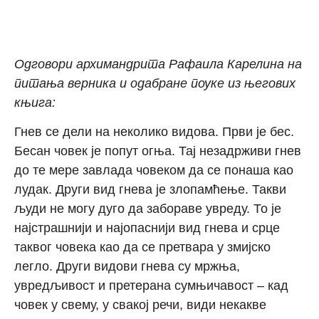
О
дговор
и
архимандрита Рафаила Карелина на
питања верника и одабране поуке из његових
књига:
Гнев се дели на неколико видова. Први је бес.
Бесан човек је попут огња. Тај незадрживи гнев
до те мере завлада човеком да се понаша као
лудак. Други вид гнева је злопамћење. Такви
људи не могу дуго да забораве увреду. То је
најстрашнији и најопаснији вид гнева и срце
таквог човека као да се претвара у змијско
легло. Други видови гнева су мржња,
увредљивост и претерана сумњичавост – кад
човек у свему, у свакој речи, види некакве