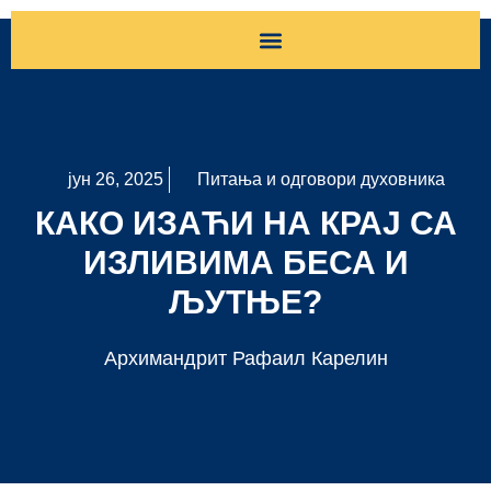
Хришћански живот
Тумачење Светог Писма
Питања и одговори духовника
Православна психотерапија
Православни одговор
Припрема за крштење
Живот после смрти
Православље широм света
Хришћански живот
јун 26, 2025
Питања и одговори духовника
КАКО ИЗАЋИ НА КРАЈ СА
ИЗЛИВИМА БЕСА И
ЉУТЊЕ?
Архимандрит Рафаил Карелин