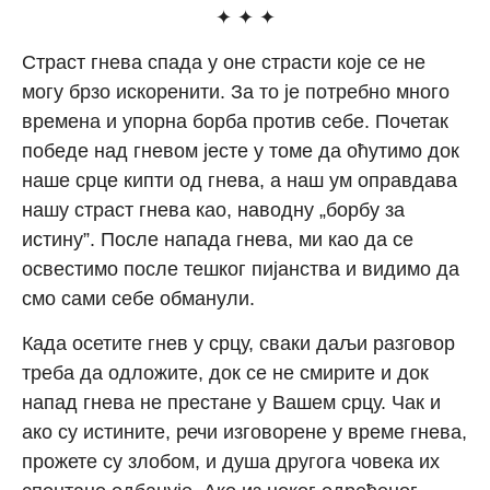
✦ ✦ ✦
Страст гнева спада у оне страсти које се не
могу брзо искоренити. За то је потребно много
времена и упорна борба против себе. Почетак
победе над гневом јесте у томе да оћутимо док
наше срце кипти од гнева, а наш ум оправдава
нашу страст гнева као, наводну „борбу за
истину”. После напада гнева, ми као да се
освестимо после тешког пијанства и видимо да
смо сами себе обманули.
Када осетите гнев у срцу, сваки даљи разговор
треба да одложите, док се не смирите и док
напад гнева не престане у Вашем срцу. Чак и
ако су истините, речи изговорене у време гнева,
прожете су злобом, и душа другога човека их