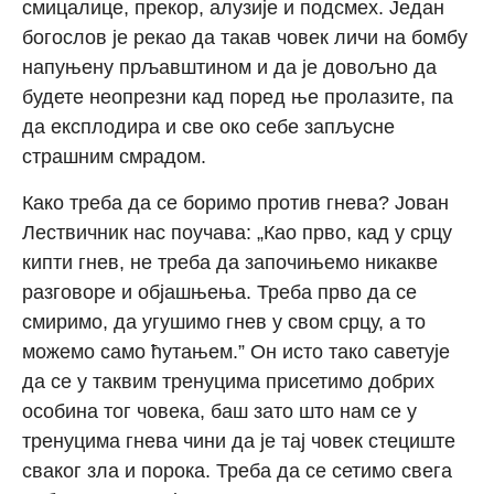
смицалице, прекор, алузије и подсмех. Један
богослов је рекао да такав човек личи на бомбу
напуњену прљавштином и да је довољно да
будете неопрезни кад поред ње пролазите, па
да експлодира и све око себе запљусне
страшним смрадом.
Како треба да се боримо против гнева? Јован
Лествичник нас поучава: „Као прво, кад у срцу
кипти гнев, не треба да започињемо никакве
разговоре и објашњења. Треба прво да се
смиримо, да угушимо гнев у свом срцу, а то
можемо само ћутањем.” Он исто тако саветује
да се у таквим тренуцима присетимо добрих
особина тог човека, баш зато што нам се у
тренуцима гнева чини да је тај човек стециште
сваког зла и порока. Треба да се сетимо свега