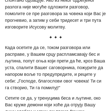
спонтано одбацује. Ако из неког одређеног
разлога није могуће одложити разговор,
помолите се пре разговора за човека који Вас је
прогневио, а затим у себи тридесет и три пута
изговорите Исусову молитву.
✦ ✦ ✦
Када осетите да се, током разговора или
расправе, у Вашем срцу распламсавају бес и
љутина, попут огња који прети да ће, кроз Ваша
уста, спалити Вашег саговорника, пожурите да
напором воље то предупредите, и реците у
себи: „Господе, благослови овог човека! Ти си
га створио, Ти га помилуј!”
Сетите се да, у тренуцима беса и љутине, око
Вас круже демони који хоће да отрују Вашу