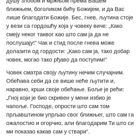
душу злобом и мржњом према Вашем
ближњем, боголиком бићу Божијем, и да Вас
лише благодати Божије. Бес, гнев, љутина стоје
у вези са гордошћу која у човеку виче: „Како
смеју неког таквог као што сам ја да не
послушају!” Чак и стид после гнева може
долазити од гордости: „Како сам ја, тако добар
човек, могао тако рђаво да поступим!”
Човек сматра своју љутину нечим случајним.
Обећава себи да се више неће љутити и,
наравно, крши своје обећање. Боље је рећи:
„Гној који је био скривен у мени избио је
напоље. Господе, опрости што сам том
прљавштином упрљао свог ближњег, што сам га
ожалостио и огорчио, али благодарим Ти што си
ми показао какав сам у ствари“.