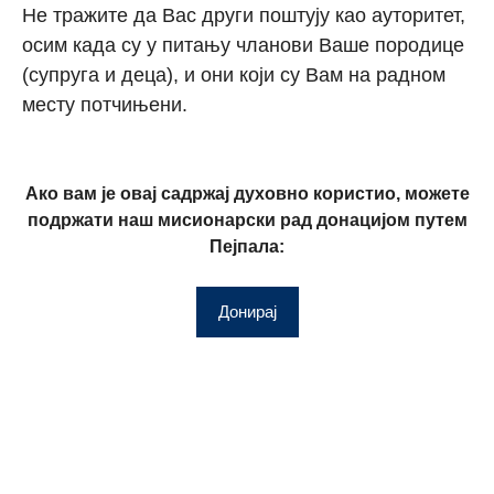
Не тражите да Вас други поштују као ауторитет,
осим када су у питању чланови Ваше породице
(супруга и деца), и они који су Вам на радном
месту потчињени.
Ако вам је овај садржај духовно користио, можете
подржати наш мисионарски рад донацијом путем
Пејпала:
Донирај