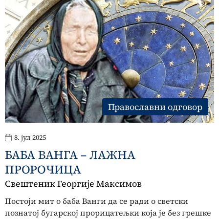
Православни одговор
8. јул 2025
БАБА ВАНГА – ЛАЖНА
ПРОРОЧИЦА
Свештеник Георгије Максимов
Постоји мит о баба Ванги да се ради о светски
познатој бугарској прорицатељки која је без грешке