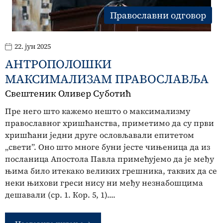
Православни одговор
22. јун 2025
АНТРОПОЛОШКИ
МАКСИМАЛИЗАМ ПРАВОСЛАВЉА
Свештеник Оливер Суботић
Пре него што кажемо нешто о максимализму
православног хришћанства, приметимо да су први
хришћани једни друге ословљавали епитетом
„свети”. Оно што многе буни јесте чињеница да из
посланица Апостола Павла примећујемо да је међу
њима било итекако великих грешника, таквих да се
неки њихови греси нису ни међу незнабошцима
дешавали (ср. 1. Кop. 5, 1)....