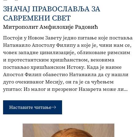
ЗНАЧАЈ ПРАВОСЛАВЉА ЗА
САВРЕМЕНИ СВЕТ
Митрополит Амфилохије Радовић
Постоји у Новом Завету једно питање које поставља
Натанаило Апостолу Филипу а које је, чини нам се,
човек западне цивилизације, обликоване римским
и протестантским хришћанством, вековима
постављао хришћанском Истоку. Када је наиме
Апостол Филип обавестио Натанаила да су нашли
дуго очекиваног Месију, он га је са чуђењем
упитао: Из малог и презреног Назарета може ли...
Наставите читање