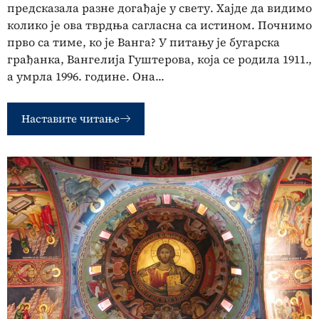
предсказала разне догађаје у свету. Хајде да видимо
колико је ова тврдња сагласна са истином. Почнимо
прво са тиме, ко је Ванга? У питању је бугарска
грађанка, Вангелија Гуштерова, која се родила 1911.,
а умрла 1996. године. Она...
Наставите читање