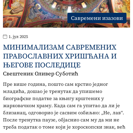
Савремени изазови
1. јул 2025
МИНИМАЛИЗАМ САВРЕМЕНИХ
ПРАВОСЛАВНИХ ХРИШЋАНА И
ЊЕГОВЕ ПОСЛЕДИЦЕ
Свештеник Оливер Суботић
Пре више година, пошто сам крстио једног
младића, дошао је тренутак да упишемо
биографске податке за књигу крштених у
жарковачком храму. Када сам га упитао да ли је
близанац, одговорио је сасвим озбиљно: „Не, лав“.
После тренутка паузе, објаснио сам му да ми не
треба податак о томе који је хороскопски знак, већ