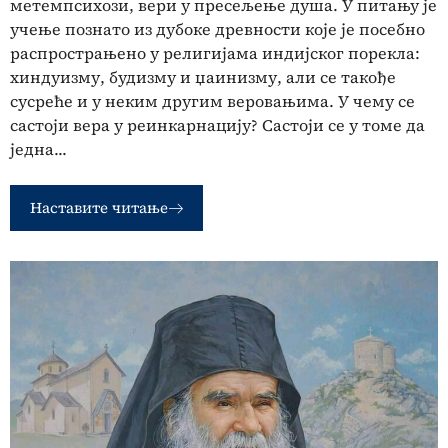
метемпсихози, вери у пресељење душа. У питању је
учење познато из дубоке древности које је посебно
распрострањено у религијама индијског порекла:
хиндуизму, будизму и џаинизму, али се такође
сусреће и у неким другим веровањима. У чему се
састоји вера у реинкарнацију? Састоји се у томе да
једна...
Наставите читање