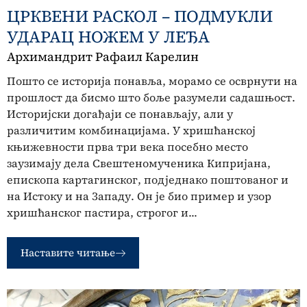
ЦРКВЕНИ РАСКОЛ – ПОДМУКЛИ
УДАРАЦ НОЖЕМ У ЛЕЂА
Архимандрит Рафаил Карелин
Пошто се историја понавља, морамо се осврнути на
прошлост да бисмо што боље разумели садашњост.
Историјски догађаји се понављају, али у
различитим комбинацијама. У хришћанској
књижевности прва три века посебно место
заузимају дела Свештеномученика Кипријана,
епископа картагинског, подједнако поштованог и
на Истоку и на Западу. Он је био пример и узор
хришћанског пастира, строгог и...
Наставите читање