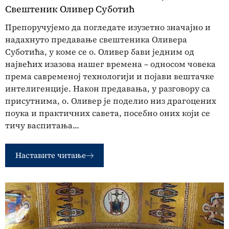
Свештеник Оливер Суботић
Препоручујемо да погледате изузетно значајно и
надахнуто предавање свештеника Оливера
Суботића, у коме се о. Оливер бави једним од
највећих изазова нашег времена – односом човека
према савременој технологији и појави вештачке
интелигенције. Након предавања, у разговору са
присутнима, о. Оливер је поделио низ драгоцених
поука и практичних савета, посебно оних који се
тичу васпитања...
Наставите читање