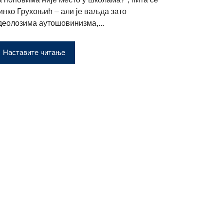
инко Грухоњић – али је ваљда зато
деолозима аутошовинизма,...
Наставите читање