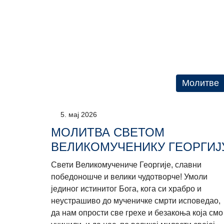
Молитве
5. мај 2026
МОЛИТВА СВЕТОМ
ВЕЛИКОМУЧЕНИКУ ГЕОРГИЈ
Свети Великомучениче Георгије, славни
победоношче и велики чудотворче! Умоли
јединог истинитог Бога, кога си храбро и
неустрашиво до мученичке смрти исповедао,
да нам опрости све грехе и безакоња која смо