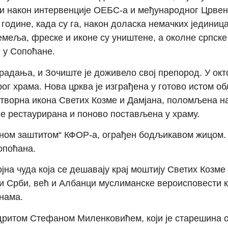
и након интервенције ОЕБС-а и међународног Црвеног
 године, када су га, након доласка немачких једин
емеља, фреске и иконе су уништене, а околне српске
 у Сопоћане.
традања, и Зочиште је доживело свој препород. У окто
рог храма. Нова црква је изграђена у готово истом об
творна икона Светих Козме и Дамјана, поломљена на
 је рестаурирана и поново постављена у храму.
лном заштитом“ КФОР-а, ограђен бодљикавом жицом.
опоћана.
на чуда која се дешавају крај моштију Светих Козме
 Срби, већ и Албанци муслиманске вероисповести кој
нама.
дритом Стефаном Миленковићем, који је старешина од