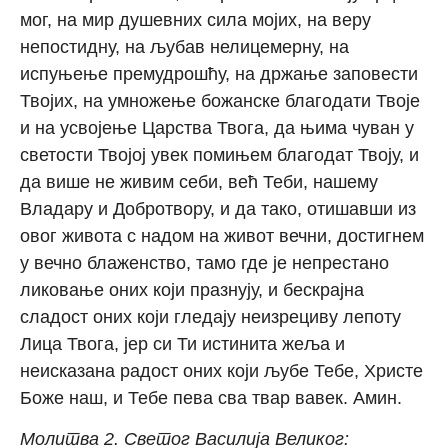
мог, на мир душевних сила мојих, на веру
непостидну, на љубав нелицемерну, на
испуњење премудрошћу, на држање заповести
Твојих, на умножење божанске благодати Твоје
и на усвојење Царства Твога, да њима чуван у
светости Твојој увек помињем благодат Твоју, и
да више не живим себи, већ Теби, нашему
Владару и Добротвору, и да тако, отишавши из
овог живота с надом на живот вечни, достигнем
у вечно блаженство, тамо где је непрестано
ликовање оних који празнују, и бескрајна
сладост оних који гледају неизрециву лепоту
Лица Твога, јер си Ти истинита жеља и
неисказана радост оних који љубе Тебе, Христе
Боже наш, и Тебе пева сва твар вавек. Амин.
Молитва 2. Светог Василија Великог: