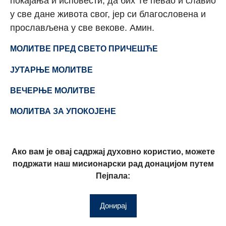
покајања и исповести, да бих Те певао и славио
у све дане живота свог, јер си благословена и
прослављена у све векове. Амин.
МОЛИТВЕ ПРЕД СВЕТО ПРИЧЕШЋЕ
ЈУТАРЊЕ МОЛИТВЕ
ВЕЧЕРЊЕ МОЛИТВЕ
МОЛИТВА ЗА УПОКОЈЕНЕ
Ако вам је овај садржај духовно користио, можете
подржати наш мисионарски рад донацијом путем
Пејпала:
Донирај