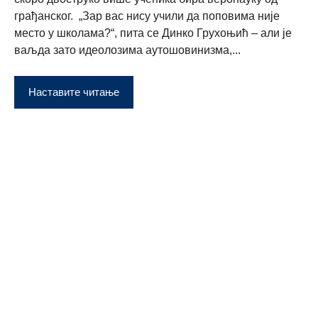
грађанског. „Зар вас нису учили да поповима није
место у школама?“, пита се Динко Грухоњић – али је
ваљда зато идеолозима аутошовинизма,...
Наставите читање