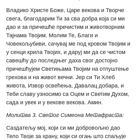
Владико Христе Боже, Царе векова и Творче
свега, благодарим Ти за сва добра која си ми
дао и за причешће пречистим и животворним
Тајнама Твојим. Молим Те, Благи и
Човекољубиви, сачувај ме под кровом Твојим и
у сенци крила Твојих, и даруј ми да се чистом
савешћу до последњег даха свог достојно
причешћујем Светињама Твојим на отпуштење
грехова и на живот вечни. Јер си Ти Хлеб
живота, Извор освећења, Давалац добара, и
Теби славу узносимо са Оцем и Светим Духом,
сада и увек и у векове векова. Амин.
Молитва 3. Светог Симеона Метафраста:
Саздатељу мој, који си ми добровољно дао
Тело Твоје за храну, који си огањ што спаљује