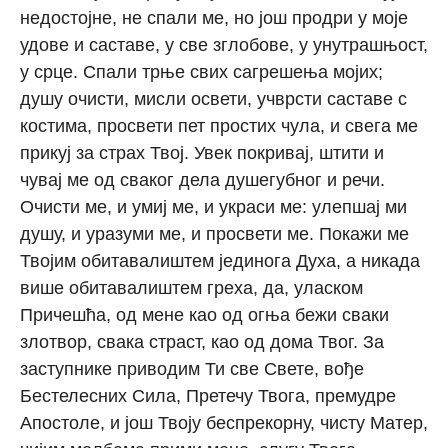
недостојне, не спали ме, но још продри у моје
удове и саставе, у све зглобове, у унутрашњост,
у срце. Спали трње свих сагрешења мојих;
душу очисти, мисли освети, учврсти саставе с
костима, просвети пет простих чула, и свега ме
прикуј за страх Твој. Увек покривај, штити и
чувај ме од сваког дела душегубног и речи.
Очисти ме, и умиј ме, и украси ме: улепшај ми
душу, и уразуми ме, и просвети ме. Покажи ме
Твојим обитавалиштем јединога Духа, а никада
више обитавалиштем греха, да, уласком
Причешћа, од мене као од огња бежи сваки
злотвор, свака страст, као од дома Твог. За
заступнике приводим Ти све Свете, вође
Бестелесних Сила, Претечу Твога, премудре
Апостоле, и још Твоју беспрекорну, чисту Матер,