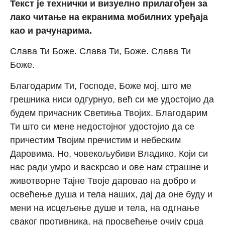
Текст је технички и визуелно прилагођен за
лако читање на екранима мобилних уређаја
као и рачунарима.
Слава Ти Боже. Слава Ти, Боже. Слава Ти
Боже.
Благодарим Ти, Господе, Боже мој, што ме
грешника ниси одгурнуо, већ си ме удостојио да
будем причасник Светиња Твојих. Благодарим
Ти што си мене недостојног удостојио да се
причестим Твојим пречистим и небеским
Даровима. Но, човекољубиви Владико, Који си
нас ради умро и васкрсао и ове нам страшне и
животворне Тајне Твоје даровао на добро и
освећење душа и тела наших, дај да оне буду и
мени на исцељење душе и тела, на одгнање
сваког противника, на просвећење очију срца