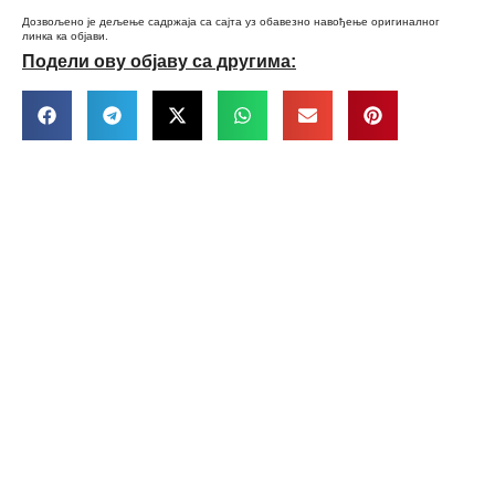
Дозвољено је дељење садржаја са сајта уз обавезно навођење оригиналног
линка ка објави.
Подели ову објаву са другима: