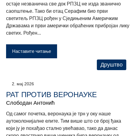
остаје незванична све док РПЗЦ не изда званично
саопштење. Тако би отац Серафим био први
светитељ РПЗЦ рођен у Сједињеним Америчким
Државама и први амерички обраћеник прибројан лику
светих. Рођен...
Наставите читање
Друштво
2. мај 2026
РАТ ПРОТИВ ВЕРОНАУКЕ
Слободан Антонић
Од самог почетка, веронаука је трн у оку наше
аутоколонијалне елите. Тим више што се број ђака
који ју је похађао стално увећавао, тако да данас
скоро двоструко више ученика бира веронауку од