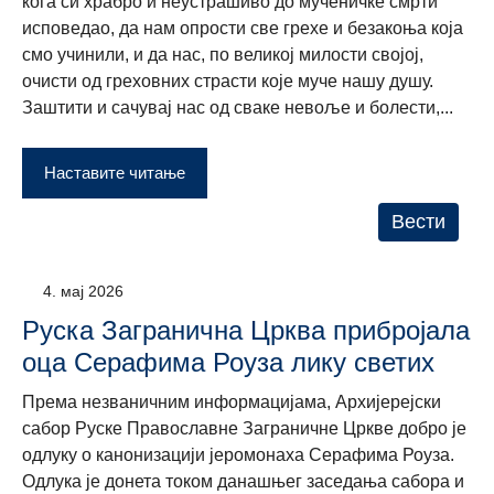
кога си храбро и неустрашиво до мученичке смрти
исповедао, да нам опрости све грехе и безакоња која
смо учинили, и да нас, по великој милости својој,
очисти од греховних страсти које муче нашу душу.
Заштити и сачувај нас од сваке невоље и болести,...
Наставите читање
Вести
4. мај 2026
Руска Загранична Црква прибројала
оца Серафима Роуза лику светих
Према незваничним информацијама, Архијерејски
сабор Руске Православне Заграничне Цркве добро је
одлуку о канонизацији јеромонаха Серафима Роуза.
Одлука је донета током данашњег заседања сабора и