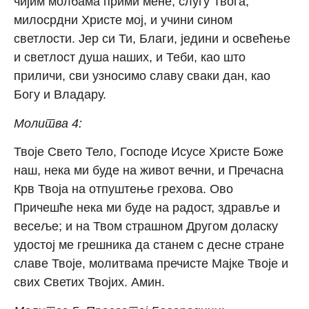
чијим молбама прими мене, слугу Твога,
милосрдни Христе мој, и учини сином
светлости. Јер си Ти, Благи, једини и освећење
и светлост душа наших, и Теби, као што
приличи, сви узносимо славу сваки дан, као
Богу и Владару.
Молитва 4:
Твоје Свето Тело, Господе Исусе Христе Боже
наш, нека ми буде на живот вечни, и Пречасна
Крв Твоја на отпуштење грехова. Ово
Причешће нека ми буде на радост, здравље и
весеље; и на Твом страшном Другом доласку
удостој ме грешника да станем с десне стране
славе Твоје, молитвама пречисте Мајке Твоје и
свих Светих Твојих. Амин.