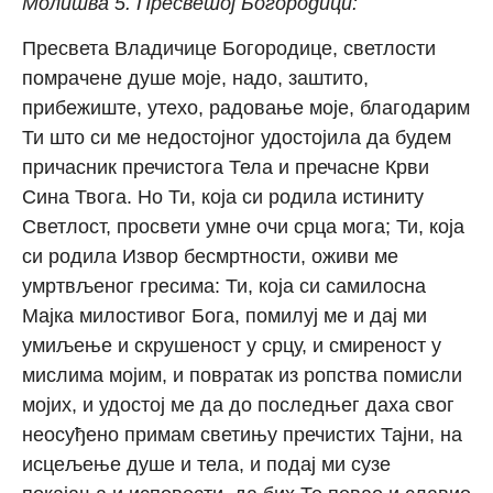
Молитва 5. Пресветој Богородици:
Пресвета Владичице Богородице, светлости
помрачене душе моје, надо, заштито,
прибежиште, утехо, радовање моје, благодарим
Ти што си ме недостојног удостојила да будем
причасник пречистога Тела и пречасне Крви
Сина Твога. Но Ти, која си родила истиниту
Светлост, просвети умне очи срца мога; Ти, која
си родила Извор бесмртности, оживи ме
умртвљеног гресима: Ти, која си самилосна
Мајка милостивог Бога, помилуј ме и дај ми
умиљење и скрушеност у срцу, и смиреност у
мислима мојим, и повратак из ропства помисли
мојих, и удостој ме да до последњег даха свог
неосуђено примам светињу пречистих Тајни, на
исцељење душе и тела, и подај ми сузе