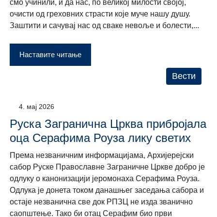
смо учинили, и да нас, по великој милости својој,
очисти од греховних страсти које муче нашу душу.
Заштити и сачувај нас од сваке невоље и болести,...
Наставите читање
Вести
4. мај 2026
Руска Загранична Црква прибројала
оца Серафима Роуза лику светих
Према незваничним информацијама, Архијерејски
сабор Руске Православне Заграничне Цркве добро је
одлуку о канонизацији јеромонаха Серафима Роуза.
Одлука је донета током данашњег заседања сабора и
остаје незванична све док РПЗЦ не изда званично
саопштење. Тако би отац Серафим био први