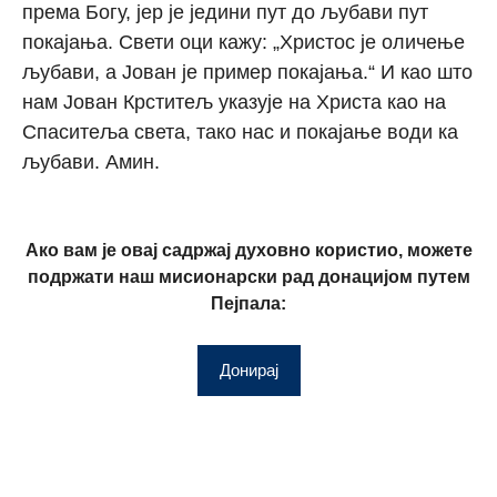
према Богу, јер је једини пут до љубави пут
покајања. Свети оци кажу: „Христос је оличење
љубави, а Јован је пример покајања.“ И као што
нам Јован Крститељ указује на Христа као на
Спаситеља света, тако нас и покајање води ка
љубави. Амин.
Ако вам је овај садржај духовно користио, можете
подржати наш мисионарски рад донацијом путем
Пејпала:
Донирај