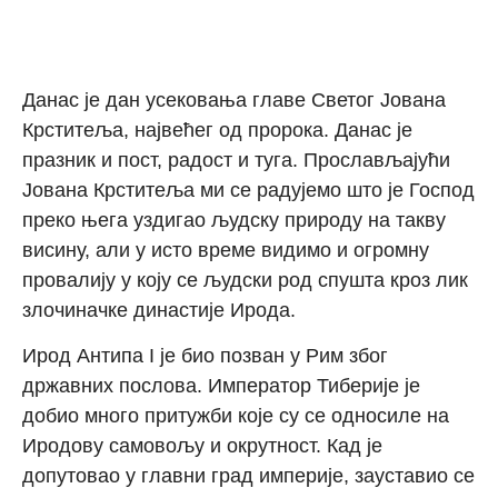
Данас је дан усековања главе Светог Јована
Крститеља, највећег од пророка. Данас је
празник и пост, радост и туга. Прослављајући
Јована Крститеља ми се радујемо што је Господ
преко њега уздигао људску природу на такву
висину, али у исто време видимо и огромну
провалију у коју се људски род спушта кроз лик
злочиначке династије Ирода.
Ирод Антипа I је био позван у Рим због
државних послова. Император Тиберије је
добио много притужби које су се односиле на
Иродову самовољу и окрутност. Кад је
допутовао у главни град империје, зауставио се