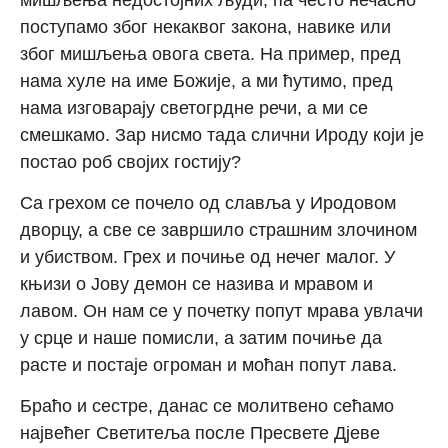
поступамо због некаквог закона, навике или
због мишљења овога света. На пример, пред
нама хуле на име Божије, а ми ћутимо, пред
нама изговарају светогрдне речи, а ми се
смешкамо. Зар нисмо тада слични Ироду који је
постао роб својих гостију?
Са грехом се почело од славља у Иродовом
дворцу, а све се завршило страшним злочином
и убиством. Грех и почиње од нечег малог. У
књизи о Јову демон се назива и мравом и
лавом. Он нам се у почетку попут мрава увлачи
у срце и наше помисли, а затим почиње да
расте и постаје огроман и моћан попут лава.
Браћо и сестре, данас се молитвено сећамо
највећег Светитеља после Пресвете Дјеве