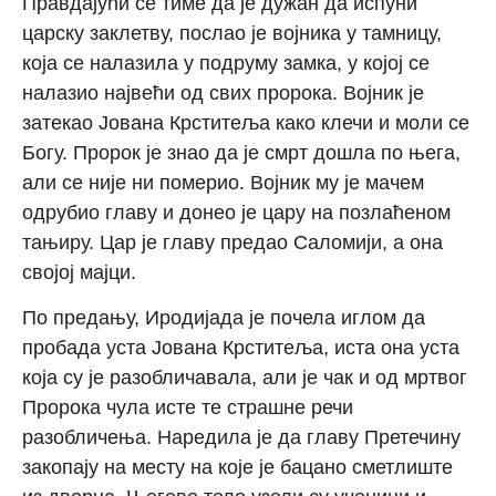
Правдајући се тиме да је дужан да испуни
царску заклетву, послао је војника у тамницу,
која се налазила у подруму замка, у којој се
налазио највећи од свих пророка. Војник је
затекао Јована Крститеља како клечи и моли се
Богу. Пророк је знао да је смрт дошла по њега,
али се није ни померио. Војник му је мачем
одрубио главу и донео је цару на позлаћеном
тањиру. Цар је главу предао Саломији, а она
својој мајци.
По предању, Иродијада је почела иглом да
пробада уста Јована Крститеља, иста она уста
која су је разобличавала, али је чак и од мртвог
Пророка чула исте те страшне речи
разобличења. Наредила је да главу Претечину
закопају на месту на које је бацано сметлиште