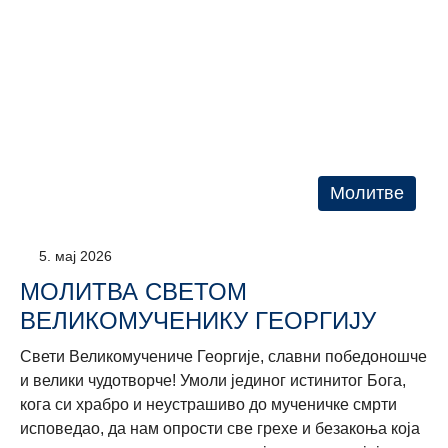
Молитве
5. мај 2026
МОЛИТВА СВЕТОМ
ВЕЛИКОМУЧЕНИКУ ГЕОРГИЈУ
Свети Великомучениче Георгије, славни победоношче
и велики чудотворче! Умоли јединог истинитог Бога,
кога си храбро и неустрашиво до мученичке смрти
исповедао, да нам опрости све грехе и безакоња која