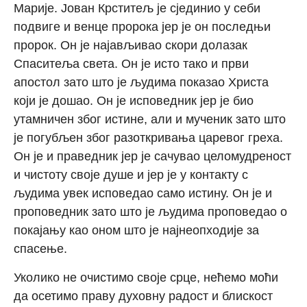
Марије. Јован Крститељ је сјединио у себи
подвиге и венце пророка јер је он последњи
пророк. Он је најављивао скори долазак
Спаситеља света. Он је исто тако и први
апостол зато што је људима показао Христа
који је дошао. Он је исповедник јер је био
утамничен због истине, али и мученик зато што
је погубљен због разоткривања царевог греха.
Он је и праведник јер је сачувао целомудреност
и чистоту своје душе и јер је у контакту с
људима увек исповедао само истину. Он је и
проповедник зато што је људима проповедао о
покајању као оном што је најнеопходије за
спасење.
Уколико не очистимо своје срце, нећемо моћи
да осетимо праву духовну радост и блискост