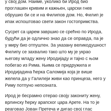
у свој дом. Наиме, уколико би Ирод био
проглашен кривим и кажњен, царски гнев
обрушио би се и на Филипов дом. Но, Филип је
ипак испоштовао свети закон гостопримства.
Сусрет са царем завршио се срећно по Ирода,
будући да је одлично знао да се оправда, па је
у миру био отпуштен. За указану великодушност
Филипу се захвалио тако што му је украо
његову младу жену Иродијаду и тајно с њом
побегао из Рима. Њима се придружила и
Иродијадина ћерка Саломија која је више
желела да у Галилеји живи као принцеза, него у
Риму потпуно непозната.
Ирод је бесрамно отерао своју закониту жену,
врлинску ћерку арапског цара Арете. На то је
реаговао Јован Претеча и дигао свој глас