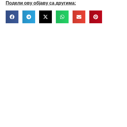
Подели ову објаву са другима: