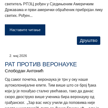
светитељ РПЗЦ рођен у Сједињеним Америчким
Државама и први амерички обраћеник прибројан лику
светих. Рођен...
Наставите читање
Друштво
2. мај 2026
РАТ ПРОТИВ ВЕРОНАУКЕ
Слободан Антонић
Од самог почетка, веронаука је трн у оку наше
аутоколонијалне елите. Тим више што се број ђака
који ју је похађао стално увећавао, тако да данас
скоро двоструко више ученика бира веронауку од
грађанског. „Зар вас нису учили да поповима није