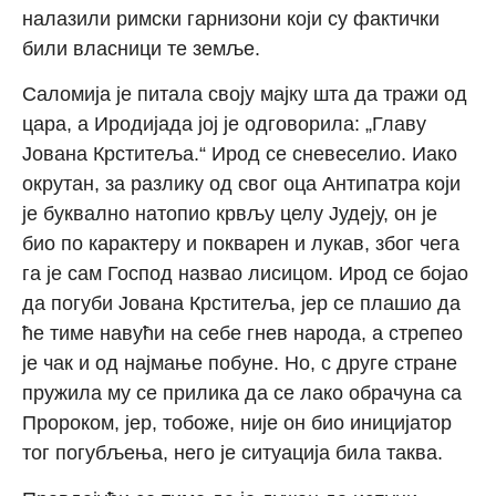
налазили римски гарнизони који су фактички
били власници те земље.
Саломија је питала своју мајку шта да тражи од
цара, а Иродијада јој је одговорила: „Главу
Јована Крститеља.“ Ирод се сневеселио. Иако
окрутан, за разлику од свог оца Антипатра који
је буквално натопио крвљу целу Јудеју, он је
био по карактеру и покварен и лукав, због чега
га је сам Господ назвао лисицом. Ирод се бојао
да погуби Јована Крститеља, јер се плашио да
ће тиме навући на себе гнев народа, а стрепео
је чак и од најмање побуне. Но, с друге стране
пружила му се прилика да се лако обрачуна са
Пророком, јер, тобоже, није он био иницијатор
тог погубљења, него је ситуација била таква.