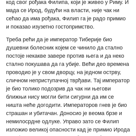
код свог рођака Филипа, који је живео у Риму. И
мада се Ирод, будући на власти, није чак ни
сећао да има рођака, Филип га је радо примио
и показао изузетно гостопримство.
Треба рећи да је император Тиберије био
душевни болесник којем се чинило да стално
постоје некакве завере против њега и да неко
стално покушава да га убије. Већи део времена
проводио је у свом дворцу, на једном острву,
сличном неприступачној тврђави. Тај император
је био толико подозрив да чак ни његови
ближњи нису могли бити сигурни да им се
ништа неће догодити. Императоров гнев је био
страшан и убитачан. Доносио је веома брзе и
немилосрдне одлуке. Управо зато се Филип
изложио великој опасности кад је примио Ирода