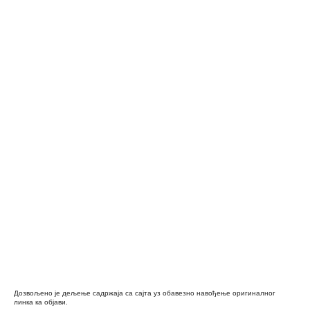
Дозвољено је дељење садржаја са сајта уз обавезно навођење оригиналног
линка ка објави.