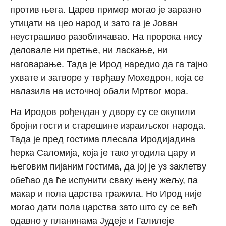
против њега. Царев пример могао је заразно
утицати на цео народ и зато га је Јован
неустрашиво разобличавао. На пророка нису
деловалe ни претње, ни ласкање, ни
наговарање. Тада је Ирод наредио да га тајно
ухвате и затворе у тврђаву Мохедрон, која се
налазила на источној обали Мртвог мора.
На Иродов рођендан у двору су се окупили
бројни гости и старешине израиљског народа.
Тада је пред гостима плесала Иродијадина
ћерка Саломија, која је тако угодила цару и
његовим пијаним гостима, да јој је уз заклетву
обећао да ће испунити сваку њену жељу, па
макар и пола царства тражила. Но Ирод није
могао дати пола царства зато што су се већ
одавно у планинама Јудеје и Галилеје