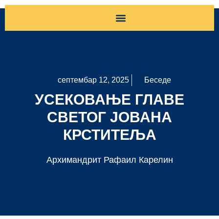
Хришћански живот
Тумачење Светог Писма
Питања и одговори духовника
Православна психотерапија
Православни одговор
Припрема за крштење
Живот после смрти
Православље широм света
Хришћански живот
септембар 12, 2025
Беседе
УСЕКОВАЊЕ ГЛАВЕ
СВЕТОГ ЈОВАНА
КРСТИТЕЉА
Архимандрит Рафаил Карелин