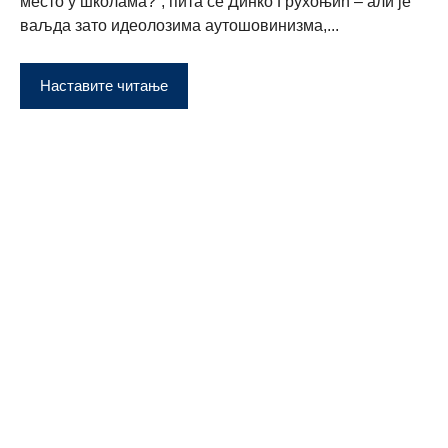
место у школама?“, пита се Динко Грухоњић – али је
ваљда зато идеолозима аутошовинизма,...
Наставите читање