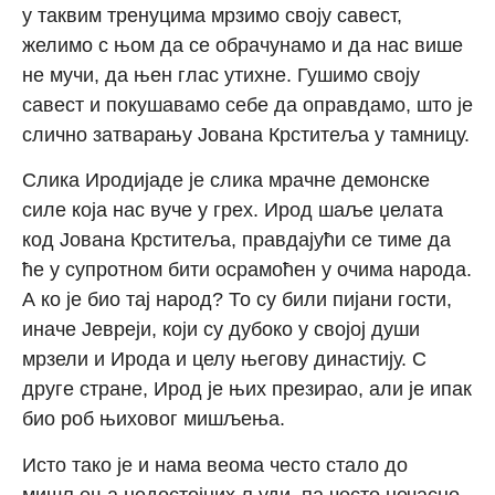
у таквим тренуцима мрзимо своју савест,
желимо с њом да се обрачунамо и да нас више
не мучи, да њен глас утихне. Гушимо своју
савест и покушавамо себе да оправдамо, што је
слично затварању Јована Крститеља у тамницу.
Слика Иродијаде је слика мрачне демонске
силе која нас вуче у грех. Ирод шаље џелата
код Јована Крститеља, правдајући се тиме да
ће у супротном бити осрамоћен у очима народа.
А ко је био тај народ? То су били пијани гости,
иначе Јевреји, који су дубоко у својој души
мрзели и Ирода и целу његову династију. С
друге стране, Ирод је њих презирао, али је ипак
био роб њиховог мишљења.
Исто тако је и нама веома често стало до
мишљења недостојних људи, па често нечасно