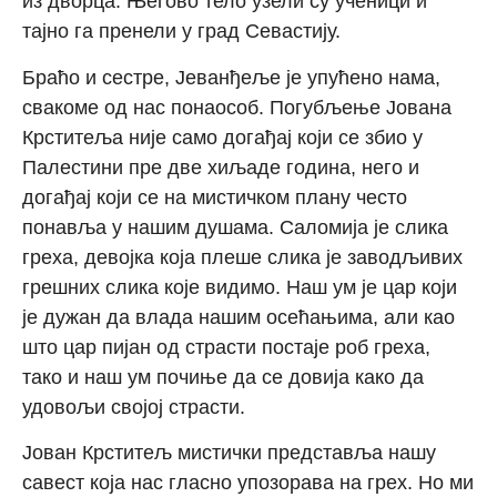
из дворца. Његово тело узели су ученици и
тајно га пренели у град Севастију.
Браћо и сестре, Јеванђеље је упућено нама,
свакоме од нас понаособ. Погубљење Јована
Крститеља није само догађај који се збио у
Палестини пре две хиљаде година, него и
догађај који се на мистичком плану често
понавља у нашим душама. Саломија је слика
греха, девојка која плеше слика је заводљивих
грешних слика које видимо. Наш ум је цар који
је дужан да влада нашим осећањима, али као
што цар пијан од страсти постаје роб греха,
тако и наш ум почиње да се довија како да
удовољи својој страсти.
Јован Крститељ мистички представља нашу
савест која нас гласно упозорава на грех. Но ми