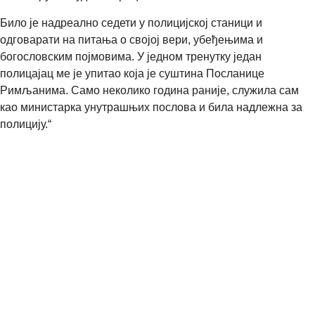
Било је надреално седети у полицијској станици и
одговарати на питања о својој вери, убеђењима и
богословским појмовима. У једном тренутку један
полицајац ме је упитао која је суштина Посланице
Римљанима. Само неколико година раније, служила сам
као министарка унутрашњих послова и била надлежна за
полицију.“