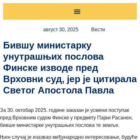
Хришћански живот
Тумачење Светог Писма
Питања и одговори духовника
Православна психотерапија
Православни одговор
Припрема за крштење
Живот после смрти
Православље широм света
Хришћански живот
август 30, 2025
Вести
Бившу министарку
унутрашњих послова
Финске изводе пред
Врховни суд, јер је цитирала
Светог Апостола Павла
За 30. октобар 2025. године заказан је усмени поступак
пред Врховним судом Финске у предмету Пајви Расанен,
бивше министарке унутрашњих послова те земље.
Њен случај је изазвао међународно интересовање, будући