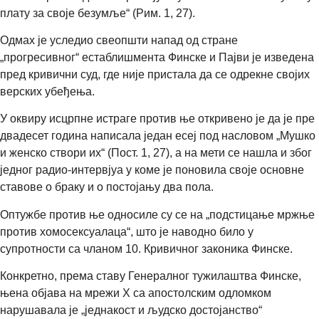
плату за своје безумље“ (Рим. 1, 27).
Одмах је уследио свеопшти напад од стране
„прогресивног“ естаблишмента Финске и Пајви је изведена
пред кривични суд, где није пристала да се одрекне својих
верских убеђења.
У оквиру исцрпне истраге против ње откривено је да је пре
двадесет година написала један есеј под насловом „Мушко
и женско створи их“ (Пост. 1, 27), а на мети се нашла и због
једног радио-интервјуа у коме је поновила своје основне
ставове о браку и о постојању два пола.
Оптужбе против ње односиле су се на „подстицање мржње
против хомосексуалаца“, што је наводно било у
супротности са чланом 10. Кривичног законика Финске.
Конкретно, према ставу Генералног тужилаштва Финске,
њена објава на мрежи X са апостолским одломком
нарушавала је „једнакост и људско достојанство“