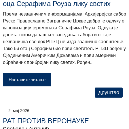
оца Серафима Роуза лику светих
Према незваничним информацијама, Архијерејски сабор
Руске Православне Заграничне Цркве добро је одлуку о
канонизацији јеромонаха Серафима Роуза. Одлука је
донета током данашњег заседања сабора и остаје
незванична све док РПЗЦ не изда званично саопштење.
Тако би отац Серафим био први светитељ РПЗЦ рођен у
Сједињеним Америчким Државама и први амерички
обраћеник прибројан лику светих. Рођен...
Наставите читање
Друштво
2. мај 2026
РАТ ПРОТИВ ВЕРОНАУКЕ
Слободан Антонић