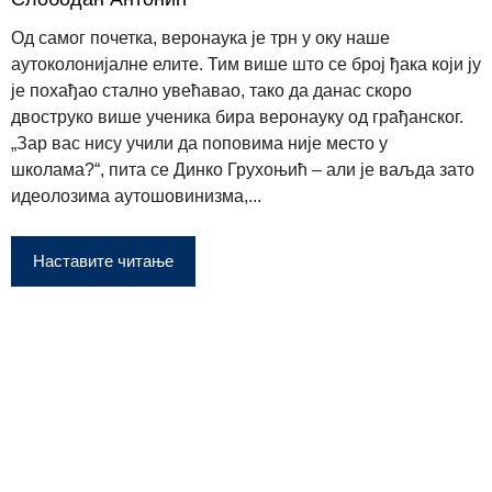
Од самог почетка, веронаука је трн у оку наше
аутоколонијалне елите. Тим више што се број ђака који ју
је похађао стално увећавао, тако да данас скоро
двоструко више ученика бира веронауку од грађанског.
„Зар вас нису учили да поповима није место у
школама?“, пита се Динко Грухоњић – али је ваљда зато
идеолозима аутошовинизма,...
Наставите читање