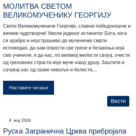
МОЛИТВА СВЕТОМ
ВЕЛИКОМУЧЕНИКУ ГЕОРГИЈУ
Свети Великомучениче Георгије, славни победоношче и
велики чудотворче! Умоли јединог истинитог Бога, кога
си храбро и неустрашиво до мученичке смрти
исповедао, да нам опрости све грехе и безакоња која
смо учинили, и да нас, по великој милости својој, очисти
од греховних страсти које муче нашу душу. Заштити и
сачувај нас од сваке невоље и болести,...
Наставите читање
Вести
4. мај 2026
Руска Загранична Црква прибројала