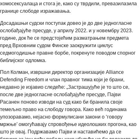
хомосексуалаца и стога је, како су тврдили, превазилазила
границе слободе изражавања.
Досадашњи судски поступак довео је до две једногласне
ослобађајуће пресуде, у априлу 2022. и у новембру 2023.
године, док ће се предстојећим разматрањем предмета
пред Врховним судом Финске заокружити циклус
седмогодишње правне борбе, покренуте поводом спорног
библијског одломка.
Пол Колман, извршни директор организације Alliance
Defending Freedom и члан правног тима који је брани,
недавно је изјавио следеће: „Застрашујуће је то што се,
после две једногласне ослобађајуће пресуде, Пајви
Расанен поново изводи на суд како би бранила своје
темељно право на слободу говора. Како већ годинама
упозоравамо, нејасно формулисани закони о ‘говору
мржње’ омогућавају спровођење идеолошких прогона, као
што је овај. Подржавамо Пајви и наставићемо да се