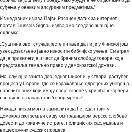
боримо за још већу победу, како убудуће не би долазило до
суђења у оваквим апсурдним предметима.“
Из недавних изјава Пајви Расанен датих за интернет
портал Brussels Signal, издвајамо следеће значајне
одломке:
„Суштина овог случаја јесте питање да ли је у Финској још
увек дозвољено јавно износити библијско учење. Сматрам
да је привилегија и част да браним слободу говора, која
представља темељно право у демократској држави.
Мој случај је заиста део једног ширег и, у ствари, растућег
процеса у Европи, где се изражавање одређених убеђења,
нарочито оних који имају своје корене у хришћанској вери,
све више означава као ‘говор мржње’.
Никада нисам могла замислити да ће један твит у
демократској земљи са дугом традицијом верске слободе
довести до кривичне истраге, полицијских саслушања и
вишеструких судских процеса.