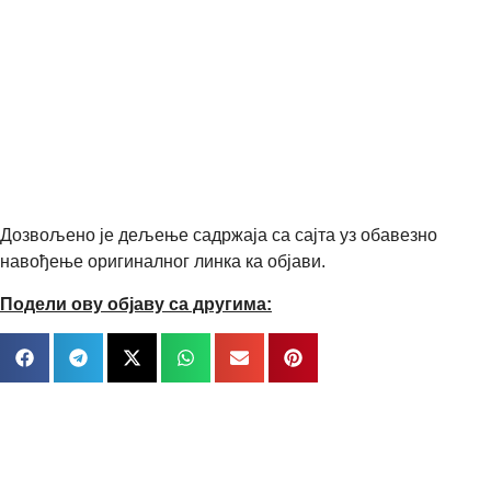
Дозвољено је дељење садржаја са сајта уз обавезно
навођење оригиналног линка ка објави.
Подели ову објаву са другима: