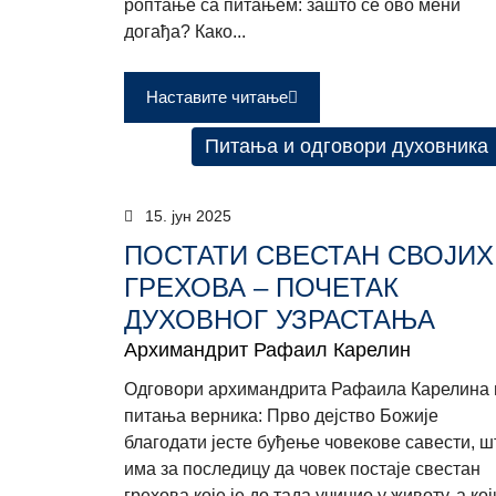
роптање са питањем: зашто се ово мени
догађа? Како...
Наставите читање
Питања и одговори духовника
15. јун 2025
ПОСТАТИ СВЕСТАН СВОЈИХ
ГРЕХОВА – ПОЧЕТАК
ДУХОВНОГ УЗРАСТАЊА
Архимандрит Рафаил Карелин
Одговори архимандрита Рафаила Карелина 
питања верника: Прво дејство Божије
благодати јесте буђење човекове савести, ш
има за последицу да човек постаје свестан
грехова које је до тада учинио у животу, а кој