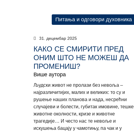
Питања и одговори духовника
31. децембар 2025
КАКО СЕ СМИРИТИ ПРЕД
ОНИМ ШТО НЕ МОЖЕШ ДА
ПРОМЕНИШ?
Више аутора
Људски живот не пролази без невоља –
најразличитијих, малих и великих: то су и
рушење наших планова и нада, несрећни
случајеви и болести, губитак имовине, тешке
животне околности, кризе и животне
трагедије… И често нас те невоље и
искушења бацају у чамотињу, па чак и у