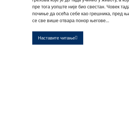
пре тога уопште није био свестан. Човек тад
почиње да осећа себе као грешника, пред њ
се све више отвара понор његове...
Наставите читање