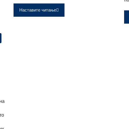
Наставите читање
на
то
их