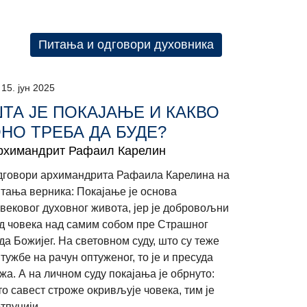
Питања и одговори духовника
15. јун 2025
ТА ЈЕ ПОКАЈАЊЕ И КАКВО
НО ТРЕБА ДА БУДЕ?
рхимандрит Рафаил Карелин
говори архимандрита Рафаила Карелина на
тања верника: Покајање је основа
вековог духовног живота, јер је добровољни
д човека над самим собом пре Страшног
да Божијег. На световном суду, што су теже
тужбе на рачун оптуженог, то је и пресуда
жа. А на личном суду покајања је обрнуто:
о савест строже окривљује човека, тим је
тпунији...