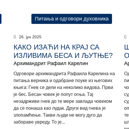
Питања и одговори духовника
26. јун 2025
КАКО ИЗАЋИ НА КРАЈ СА
Ш
ИЗЛИВИМА БЕСА И ЉУТЊЕ?
О
Архимандрит Рафаил Карелин
А
Одговори архимандрита Рафаила Карелина на
Од
питања верника и одабране поуке из његових
пи
књига: Гнев се дели на неколико видова. Први
чо
је бес. Бесан човек је попут огња. Тај
су
незадрживи гнев до те мере завлада човеком
су
да се понаша као лудак. Други вид гнева је
оп
злопамћење. Такви људи не могу дуго да
те
забораве увреду. То је...
шт
по