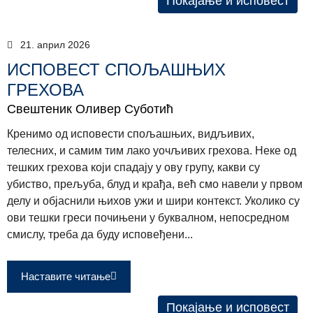
Покајање и исповест
21. април 2026
ИСПОВЕСТ СПОЉАШЊИХ
ГРЕХОВА
Свештеник Оливер Суботић
Кренимо од исповести спољашњих, видљивих,
телесних, и самим тим лако уочљивих грехова. Неке од
тешких грехова који спадају у ову групу, какви су
убиство, прељуба, блуд и крађа, већ смо навели у првом
делу и објаснили њихов ужи и шири контекст. Уколико су
ови тешки греси почињени у буквалном, непосредном
смислу, треба да буду исповеђени...
Наставите читање
Покајање и исповест