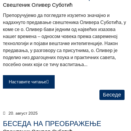
Свештеник Оливер Суботић
Препоручујемо да погледате изузетно значајно и
надахнуто предавање свештеника Оливера Суботића, у
коме се о. Оливер бави једним од највећих изазова
нашег времена – односом човека према савременој
технологији и појави вештачке интелигенције. Након
предавања, у разговору са присутнима, о. Оливер је
поделио низ драгоцених поука и практичних савета,
посебно оних који се тичу васпитања...
Наставите читање
Беседе
20. август 2025
БЕСЕДА НА ПРЕОБРАЖЕЊЕ