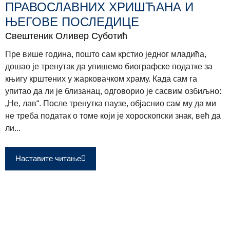
ПРАВОСЛАВНИХ ХРИШЋАНА И
ЊЕГОВЕ ПОСЛЕДИЦЕ
Свештеник Оливер Суботић
Пре више година, пошто сам крстио једног младића,
дошао је тренутак да упишемо биографске податке за
књигу крштених у жарковачком храму. Када сам га
упитао да ли је близанац, одговорио је сасвим озбиљно:
„Не, лав“. После тренутка паузе, објаснио сам му да ми
не треба податак о томе који је хороскопски знак, већ да
ли...
Наставите читање