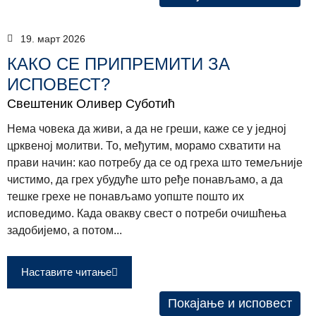
19. март 2026
КАКО СЕ ПРИПРЕМИТИ ЗА
ИСПОВЕСТ?
Свештеник Оливер Суботић
Нема човека да живи, а да не греши, каже се у једној
црквеној молитви. То, међутим, морамо схватити на
прави начин: као потребу да се од греха што темељније
чистимо, да грех убудуће што ређе понављамо, а да
тешке грехе не понављамо уопште пошто их
исповедимо. Када овакву свест о потреби очишћења
задобијемо, а потом...
Наставите читање
Покајање и исповест