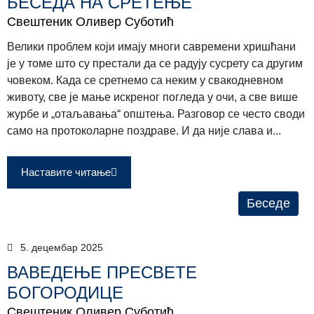
БЕСЕДА НА СРЕТЕЊЕ
Свештеник Оливер Суботић
Велики проблем који имају многи савремени хришћани
је у томе што су престали да се радују сусрету са другим
човеком. Када се сретнемо са неким у свакодневном
животу, све је мање искреног погледа у очи, а све више
журбе и „отаљавања“ општења. Разговор се често своди
само на протоколарне поздраве. И да није слава и...
Наставите читање
Беседе
5. децембар 2025
ВАВЕДЕЊЕ ПРЕСВЕТЕ
БОГОРОДИЦЕ
Свештеник Оливер Суботић