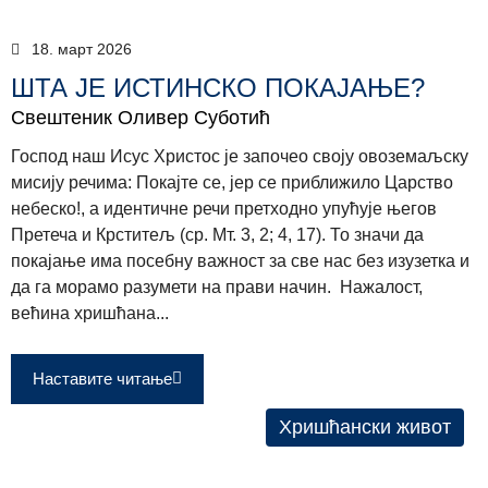
18. март 2026
ШТА ЈЕ ИСТИНСКО ПОКАЈАЊЕ?
Свештеник Оливер Суботић
Господ наш Исус Христос је започео своју овоземаљску
мисију речима: Покајте се, јер се приближило Царство
небеско!, а идентичне речи претходно упућује његов
Претеча и Крститељ (ср. Мт. 3, 2; 4, 17). То значи да
покајање има посебну важност за све нас без изузетка и
да га морамо разумети на прави начин. Нажалост,
већина хришћана...
Наставите читање
Хришћански живот