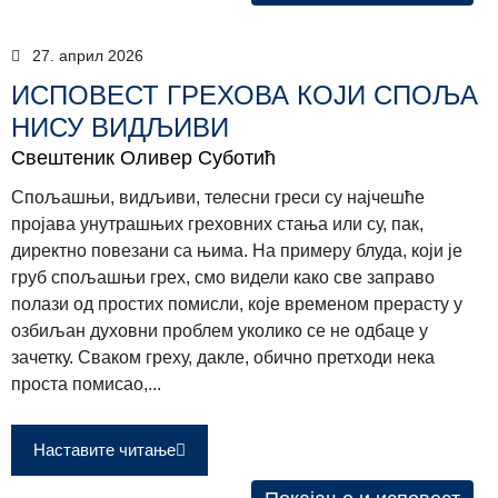
27. април 2026
ИСПОВЕСТ ГРЕХОВА КОЈИ СПОЉА
НИСУ ВИДЉИВИ
Свештеник Оливер Суботић
Спољашњи, видљиви, телесни греси су најчешће
пројава унутрашњих греховних стања или су, пак,
директно повезани са њима. На примеру блуда, који је
груб спољашњи грех, смо видели како све заправо
полази од простих помисли, које временом прерасту у
озбиљан духовни проблем уколико се не одбаце у
зачетку. Сваком греху, дакле, обично претходи нека
проста помисао,...
Наставите читање