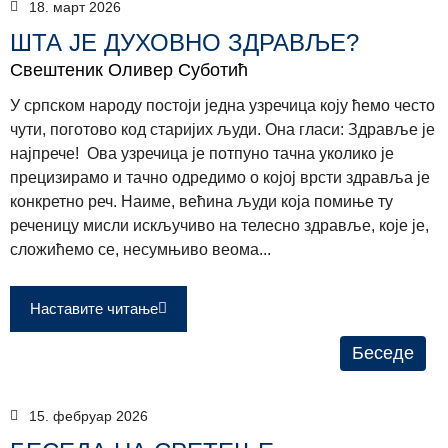
18. март 2026
ШТА ЈЕ ДУХОВНО ЗДРАВЉЕ?
Свештеник Оливер Суботић
У српском народу постоји једна узречица коју ћемо често
чути, поготово код старијих људи. Она гласи: Здравље је
најпрече! Ова узречица је потпуно тачна уколико је
прецизирамо и тачно одредимо о којој врсти здравља је
конкретно реч. Наиме, већина људи која помиње ту
реченицу мисли искључиво на телесно здравље, које је,
сложићемо се, несумњиво веома...
Наставите читање
Беседе
15. фебруар 2026