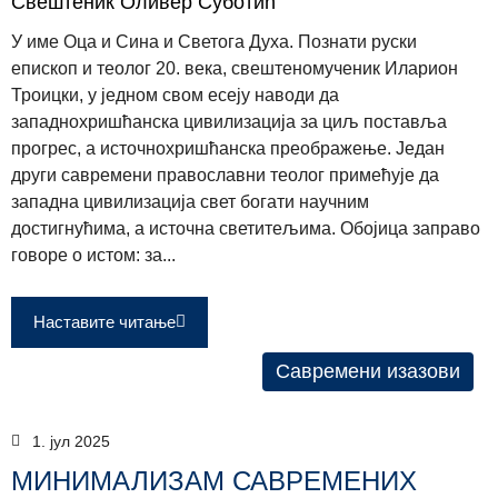
Свештеник Оливер Суботић
У име Оца и Сина и Светога Духа. Познати руски
епископ и теолог 20. века, свештеномученик Иларион
Троицки, у једном свом есеју наводи да
западнохришћанска цивилизација за циљ поставља
прогрес, а источнохришћанска преображење. Један
други савремени православни теолог примећује да
западна цивилизација свет богати научним
достигнућима, а источна светитељима. Обојица заправо
говоре о истом: за...
Наставите читање
Савремени изазови
1. јул 2025
МИНИМАЛИЗАМ САВРЕМЕНИХ