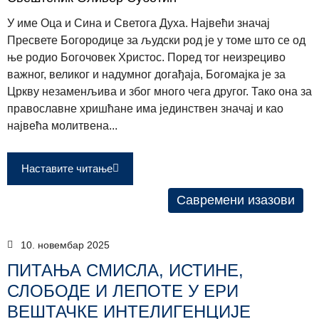
У име Оца и Сина и Светога Духа. Највећи значај
Пресвете Богородице за људски род је у томе што се од
ње родио Богочовек Христос. Поред тог неизрециво
важног, великог и надумног догађаја, Богомајка је за
Цркву незаменљива и због много чега другог. Тако она за
православне хришћане има јединствен значај и као
највећа молитвена...
Наставите читање
Савремени изазови
10. новембар 2025
ПИТАЊА СМИСЛА, ИСТИНЕ,
СЛОБОДЕ И ЛЕПОТЕ У ЕРИ
ВЕШТАЧКЕ ИНТЕЛИГЕНЦИЈЕ