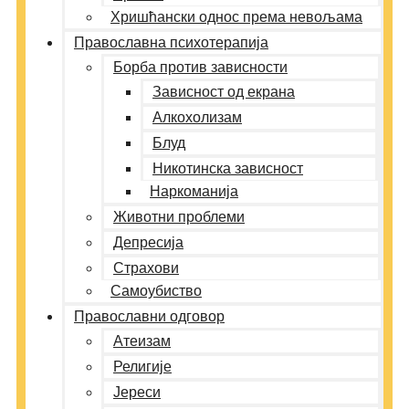
Хришћански однос према невољама
Православна психотерапија
Борба против зависности
Зависност од екрана
Алкохолизам
Блуд
Никотинска зависност
Наркоманија
Животни проблеми
Депресија
Страхови
Самоубиство
Православни одговор
Атеизам
Религије
Јереси