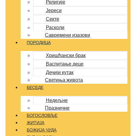
Религије
Јереси
Секте
Расколи
Савремени изазови
ПОРОДИЦА
Хришћански брак
Васпитање деце
Дечији кутак
Светиња живота
БЕСЕДЕ
Недељне
Празничне
БОГОСЛОВЉЕ
ЖИТИЈА
БОЖИЈА ЧУДА