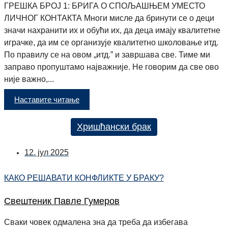
ГРЕШКА БРОЈ 1: БРИГА О СПОЉАШЊЕМ УМЕСТО
ЛИЧНОГ КОНТАКТА Многи мисле да бринути се о деци
значи нахранити их и обући их, да деца имају квалитетне
играчке, да им се организује квалитетно школовање итд.
По правилу се на овом „итд.” и завршава све. Тиме ми
заправо пропуштамо најважније. Не говорим да све ово
није важно,...
Наставите читање
Хришћански брак
12. јул 2025
КАКО РЕШАВАТИ КОНФЛИКТЕ У БРАКУ?
Свештеник Павле Гумеров
Сваки човек одмалена зна да треба да избегава