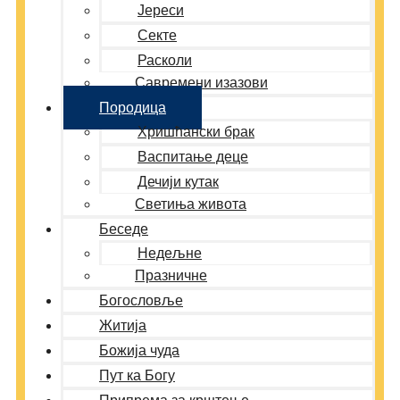
Јереси
Секте
Расколи
Савремени изазови
Породица
Хришћански брак
Васпитање деце
Дечији кутак
Светиња живота
Беседе
Недељне
Празничне
Богословље
Житија
Божија чуда
Пут ка Богу