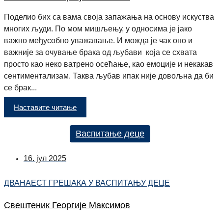
Поделио бих са вама своја запажања на основу искуства
многих људи. По мом мишљењу, у односима је јако
важно међусобно уважавање. И можда је чак оно и
важније за очување брака од љубави која се схвата
просто као неко ватрено осећање, као емоције и некакав
сентиментализам. Таква љубав ипак није довољна да би
се брак...
Наставите читање
Васпитање деце
16. јул 2025
ДВАНАЕСТ ГРЕШАКА У ВАСПИТАЊУ ДЕЦЕ
Свештеник Георгије Максимов