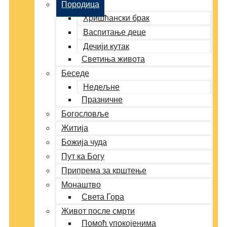
Породица
Хришћански брак
Васпитање деце
Дечији кутак
Светиња живота
Беседе
Недељне
Празничне
Богословље
Житија
Божија чуда
Пут ка Богу
Припрема за крштење
Монаштво
Света Гора
Живот после смрти
Помоћ упокојенима