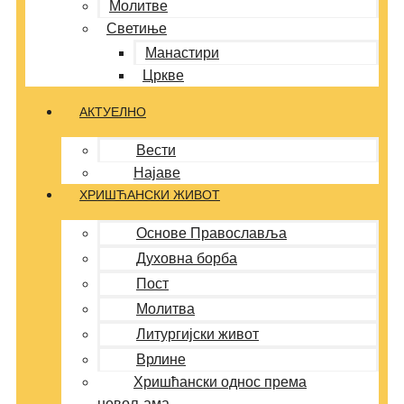
Молитве
Светиње
Манастири
Цркве
АКТУЕЛНО
Вести
Најаве
ХРИШЋАНСКИ ЖИВОТ
Основе Православља
Духовна борба
Пост
Молитва
Литургијски живот
Врлине
Хришћански однос према
невољама