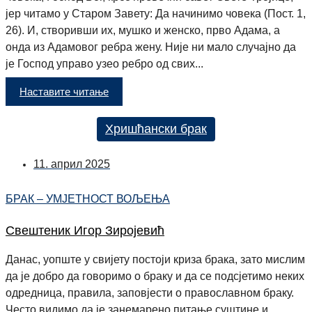
јер читамо у Старом Завету: Да начинимо човека (Пост. 1,
26). И, створивши их, мушко и женско, прво Адама, а
онда из Адамовог ребра жену. Није ни мало случајно да
је Господ управо узео ребро од свих...
Наставите читање
Хришћански брак
11. април 2025
БРАК – УМЈЕТНОСТ ВОЉЕЊА
Свештеник Игор Зиројевић
Данас, уопште у свијету постоји криза брака, зато мислим
да је добро да говоримо о браку и да се подсјетимо неких
одредница, правила, заповјести о православном браку.
Често видимо да је занемарено питање суштине и