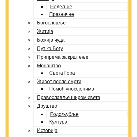
Недељне
Празничне
Богословље
Житија
Божија чуда
Пут ка Богу
Припрема за крштење
Монаштво
Света Гора
Живот после смрти
Помоћ упокојенима
Православље широм света
Друштво
Родољубље
Култура
Историја