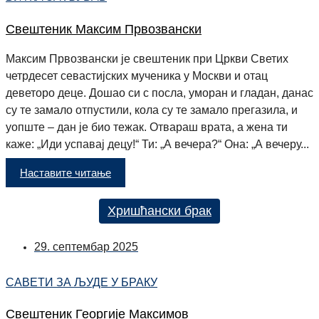
Свештеник Максим Првозвански
Максим Првозвански је свештеник при Цркви Светих
четрдесет севастијских мученика у Москви и отац
деветоро деце. Дошао си с посла, уморан и гладан, данас
су те замало отпустили, кола су те замало прегазила, и
уопште – дан је био тежак. Отвараш врата, а жена ти
каже: „Иди успавај децу!“ Ти: „А вечера?“ Она: „А вечеру...
Наставите читање
Хришћански брак
29. септембар 2025
САВЕТИ ЗА ЉУДЕ У БРАКУ
Свештеник Георгије Максимов