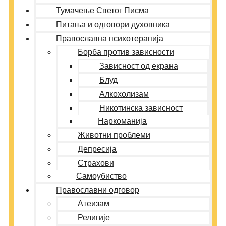
Тумачење Светог Писма
Питања и одговори духовника
Православна психотерапија
Борба против зависности
Зависност од екрана
Блуд
Алкохолизам
Никотинска зависност
Наркоманија
Животни проблеми
Депресија
Страхови
Самоубиство
Православни одговор
Атеизам
Религије