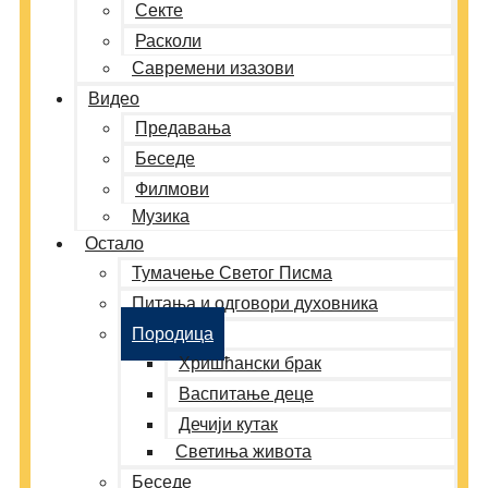
Секте
Расколи
Савремени изазови
Видео
Предавања
Беседе
Филмови
Музика
Остало
Тумачење Светог Писма
Питања и одговори духовника
Породица
Хришћански брак
Васпитање деце
Дечији кутак
Светиња живота
Беседе