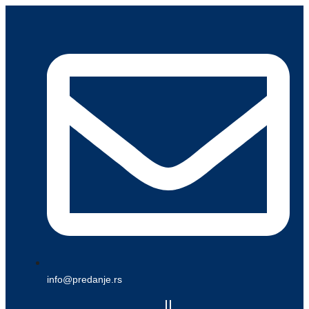
Скочите
на
садржај
info@predanje.rs