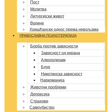
Пост
Молитва
Литургијски живот
Врлине
Хришћански однос према невољама
ПРАВОСЛАВНА ПСИХОТЕРАПИЈА
Борба против зависности
Зависност од екрана
Алкохолизам
Блуд
Никотинска зависност
Наркоманија
Животни проблеми
Депресија
Страхови
Самоубиство