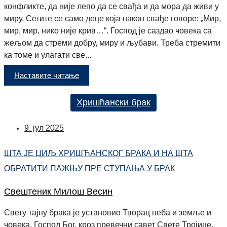
конфликте, да није лепо да се свађа и да мора да живи у
миру. Сетите се само деце која након свађе говоре: „Мир,
мир, мир, нико није крив…“. Господ је саздао човека са
жељом да стреми добру, миру и љубави. Треба стремити
ка томе и улагати све...
Наставите читање
Хришћански брак
9. јул 2025
ШТА ЈЕ ЦИЉ ХРИШЋАНСКОГ БРАКА И НА ШТА
ОБРАТИТИ ПАЖЊУ ПРЕ СТУПАЊА У БРАК
Свештеник Милош Весин
Свету тајну брака је установио Творац неба и земље и
човека, Господ Бог, кроз превечни савет Свете Тројице,