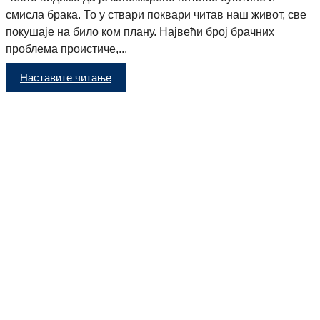
смисла брака. То у ствари поквари читав наш живот, све
покушаје на било ком плану. Највећи број брачних
проблема проистиче,...
Наставите читање