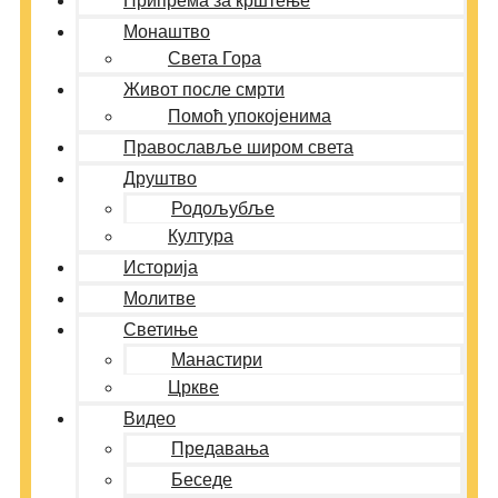
Припрема за крштење
Монаштво
Света Гора
Живот после смрти
Помоћ упокојенима
Православље широм света
Друштво
Родољубље
Култура
Историја
Молитве
Светиње
Манастири
Цркве
Видео
Предавања
Беседе