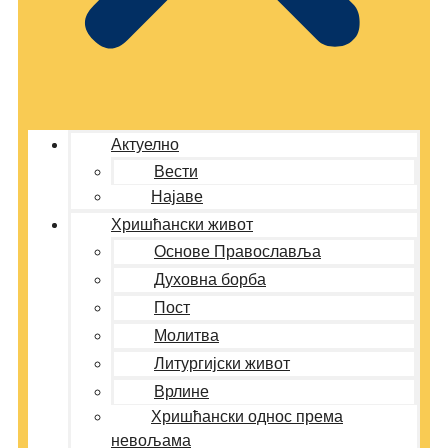
Актуелно
Вести
Најаве
Хришћански живот
Основе Православља
Духовна борба
Пост
Молитва
Литургијски живот
Врлине
Хришћански однос према
невољама