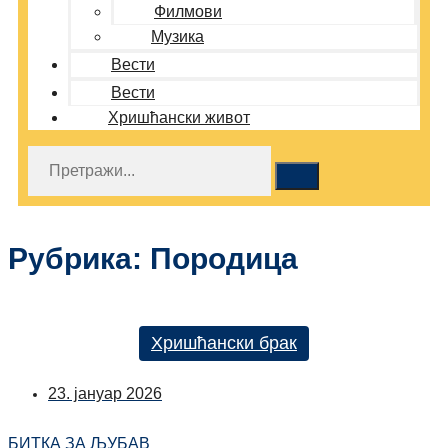
Филмови
Музика
Вести
Вести
Хришћански живот
Рубрика: Породица
Хришћански брак
23. јануар 2026
БИТКА ЗА ЉУБАВ