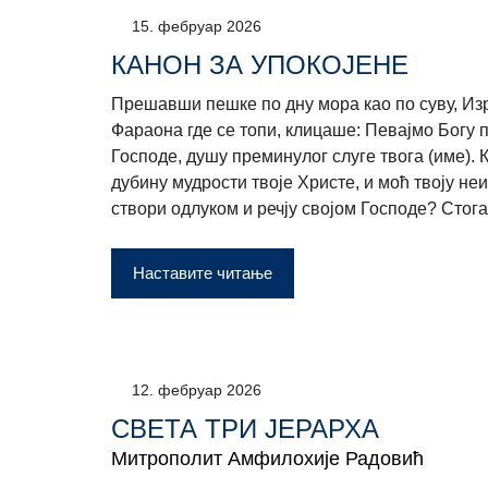
15. фебруар 2026
КАНОН ЗА УПОКОЈЕНЕ
Прешавши пешке по дну мора као по суву, Из
Фараона где се топи, клицаше: Певајмо Богу п
Господе, душу преминулог слуге твога (име). 
дубину мудрости твоје Христе, и моћ твоју неи
створи одлуком и речју својом Господе? Стога
Наставите читање
12. фебруар 2026
СВЕТА ТРИ ЈЕРАРХА
Митрополит Амфилохије Радовић