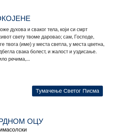
ОКОЈЕНЕ
оже духова и сваког тела, који си смрт
живот свету твоме даровао; сам, Господе,
е твога (име) у места светла, у места цветна,
дбегла свака болест, и жалост и уздисање.
ло речима,...
Тумачење Светог Писма
РДНОМ ОЦУ
Лимасолски