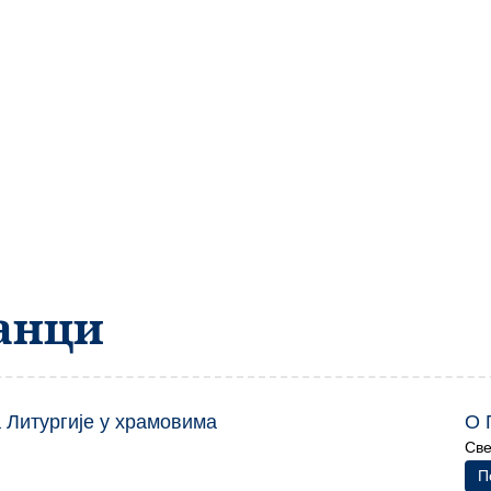
анци
Литургије у храмовима
О 
Све
П