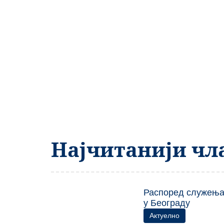
Најчитанији чл
Распоред служења 
у Београду
Актуелно