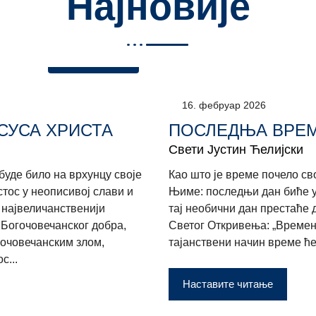
Најновије
Богословље
16. фебруар 2026
СУСА ХРИСТА
ПОСЛЕДЊА ВРЕМ
Свети Јустин Ћелијски
буде било на врхунцу своје
Као што је време почело св
стос у неописивој слави и
Њиме: последњи дан биће у 
 највеличанственији
тај необични дан престаће д
 Богочовечанског добра,
Светог Откривења: „Времена
вочовечанским злом,
тајанствени начин време ће 
с...
Наставите читање