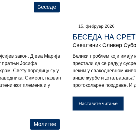
Беседе
15. фебруар 2026
БЕСЕДА НА СРЕ
Свештеник Оливер Субо
јсијев закон, Дјева Марија
Велики проблем који имају 
 у пратњи Јосифа
престали да се радују сусре
храм. Свету породицу су у
неким у свакодневном живот
раведника: Симеон, назван
више журбе и „отаљавања“ 
штеничког племена и у
протоколарне поздраве. И да
Наставите читање
Молитве