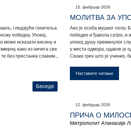
15. фебруар 2026
МОЛИТВА ЗА УП
раиљ, гледајући гонитеља
Ако је особа мушког пола: Б
есму победну. Упокој,
победио и ђавола сатро, и 
Ко може исказати висину и
упокој душу преминулог слуг
змерну, како из ничега све
у места одмора, одакле је о
 те без престанка славим...
Сваки грех што је учинио, би
Наставите читање
Беседе
12. фебруар 2026
ПРИЧА О МИЛОС
Митрополит Атанасије 