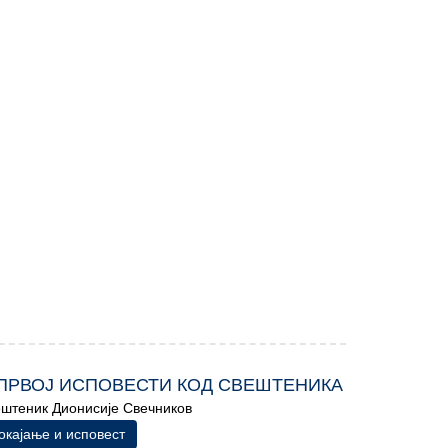
ПРВОЈ ИСПОВЕСТИ КОД СВЕШТЕНИКА
штеник Дионисије Свечников
окајање и исповест