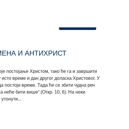
Богословље
ЕНА И АНТИХРИСТ
оје постојање Христом, тако ће га и завршити
исто време и дан другог доласка Христовог. У
а постоји време. Тада ће се збити чудна реч
 неће бити више“ (Откр. 10, 6). На неки
утонути...