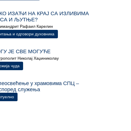
КО ИЗАЋИ НА КРАЈ СА ИЗЛИВИМА
СА И ЉУТЊЕ?
имандрит Рафаил Карелин
итања и одговори духовника
ГУ ЈЕ СВЕ МОГУЋЕ
рополит Николај Хаџиниколау
ожија чуда
леосвећење у храмовима СПЦ –
според служења
ктуелно