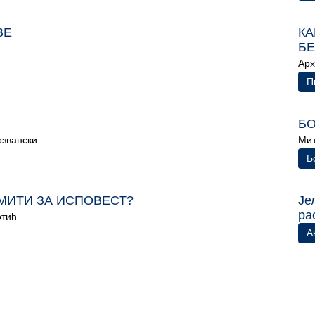
ВЕ
КА
БЕ
Арх
П
БО
звански
Мит
Б
МИТИ ЗА ИСПОВЕСТ?
Је
ра
отић
А