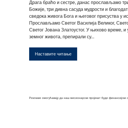
Драга браћо и сестре, данас прослављамо т
Божије, три дивна сасуда мудрости и благодат
сведока живога Бога и његовог присуства у ис
Прослављамо Светог Василија Великог, Свето
Светог Јована Златоустог. У њихово време, и
земног живота, препирали су...
Наставите читање
Рекламе омогућавају да наш мисионарски пројекат буде финансијски 