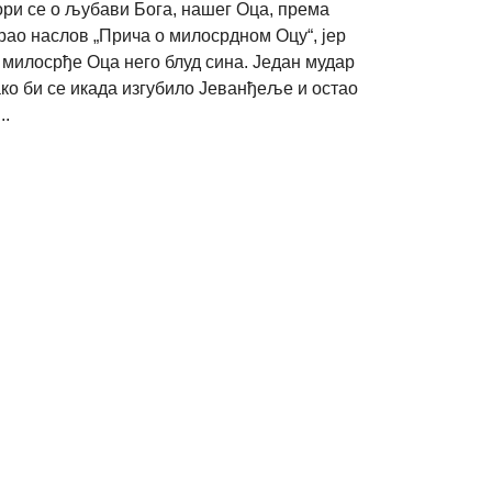
ори се о љубави Бога, нашег Оца, према
рао наслов „Прича о милосрдном Оцу“, јер
 милосрђе Оца него блуд сина. Један мудар
 ако би се икада изгубило Јеванђеље и остао
..