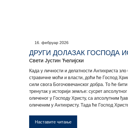
16. фебруар 2026
ДРУГИ ДОЛАЗАК ГОСПОДА И
Свети Јустин Ћелијски
Када у личности и делатности Антихриста зло 
стравичне моћи и власти, доћи ће Господ Хри
сили свога Богочовечанског добра. То ће бити
тренутак у историји земље: сусрет апсолутног
оличеног у Господу Христу, са апсолутним ђа
оличеним у Антихристу. Тада ће Господ Христо
Наставите читање