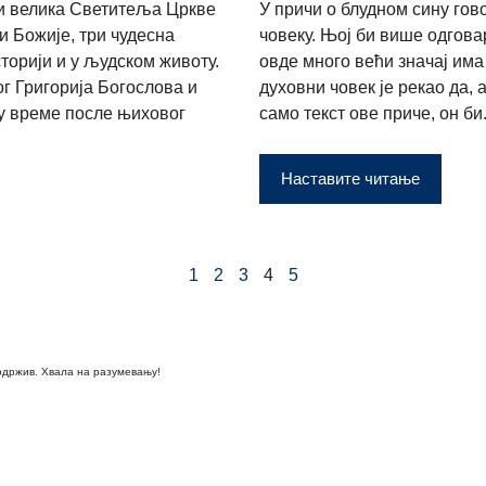
ри велика Светитеља Цркве
У причи о блудном сину гов
и Божије, три чудесна
човеку. Њој би више одгова
торији и у људском животу.
овде много већи значај има
г Григорија Богослова и
духовни човек је рекао да,
 у време после њиховог
само текст ове приче, он би.
Наставите читање
1
2
3
4
5
одржив. Хвала на разумевању!