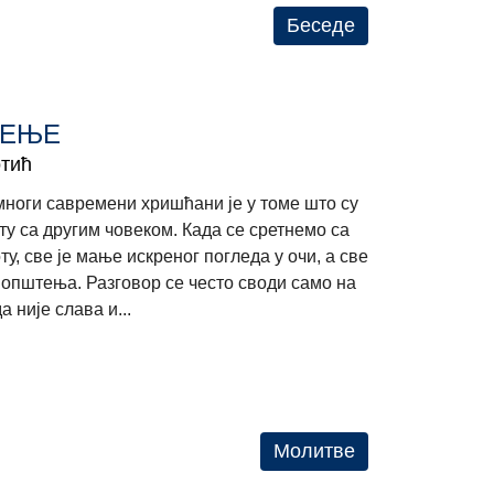
Беседе
ТЕЊЕ
тић
многи савремени хришћани је у томе што су
ту са другим човеком. Када се сретнемо са
у, све је мање искреног погледа у очи, а све
општења. Разговор се често своди само на
 није слава и...
Молитве