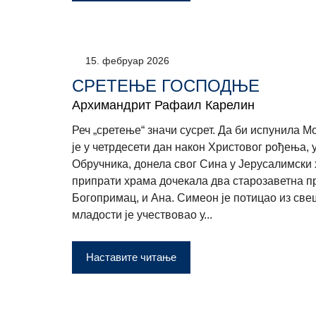
15. фебруар 2026
СРЕТЕЊЕ ГОСПОДЊЕ
Архимандрит Рафаил Карелин
Реч „сретење“ значи сусрет. Да би испунила Мо
је у четрдесети дан након Христовог рођења,
Обручника, донела свог Сина у Јерусалимски 
припрати храма дочекала два старозаветна п
Богопримац, и Ана. Симеон је потицао из све
младости је учествовао у...
Наставите читање