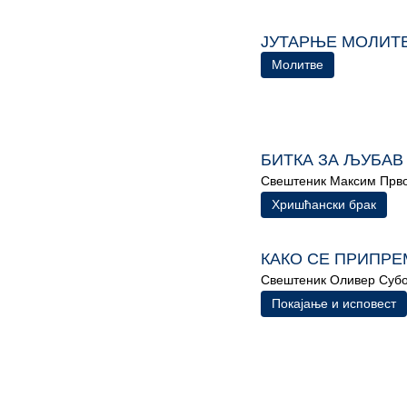
ЈУТАРЊЕ МОЛИТ
Молитве
БИТКА ЗА ЉУБАВ
Свештеник Максим Прво
Хришћански брак
КАКО СЕ ПРИПРЕ
Свештеник Оливер Суб
Покајање и исповест